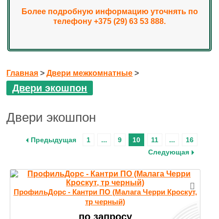
Более подробную информацию уточнять по
телефону +375 (29) 63 53 888.
Главная
>
Двери межкомнатные
>
Двери экошпон
Двери экошпон
Предыдущая
1
...
9
10
11
...
16
Следующая
ПрофильДорс - Кантри ПО (Малага Черри Кроскут,
тр черный)
по запросу