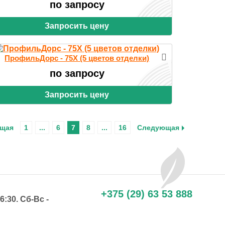
по запросу
Запросить цену
ПрофильДорс - 75X (5 цветов отделки)
по запросу
Запросить цену
щая
1
...
6
7
8
...
16
Следующая
+375 (29) 63 53 888
6:30. Сб-Вс -