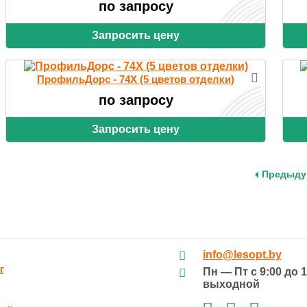
по запросу
Запросить цену
ПрофильДорс - 74X (5 цветов отделки)
по запросу
Запросить цену
Предыду
info@lesopt.by
г
Пн — Пт с 9:00 до 1
выходной