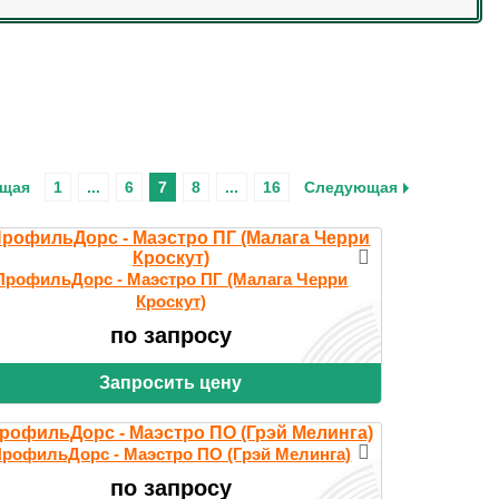
щая
1
...
6
7
8
...
16
Следующая
ПрофильДорс - Маэстро ПГ (Малага Черри
Кроскут)
по запросу
Запросить цену
рофильДорс - Маэстро ПО (Грэй Мелинга)
по запросу