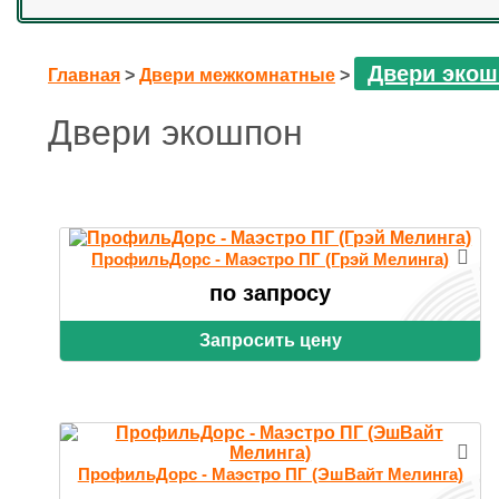
Двери экош
Главная
>
Двери межкомнатные
>
Двери экошпон
ПрофильДорс - Маэстро ПГ (Грэй Мелинга)
по запросу
Запросить цену
ПрофильДорс - Маэстро ПГ (ЭшВайт Мелинга)