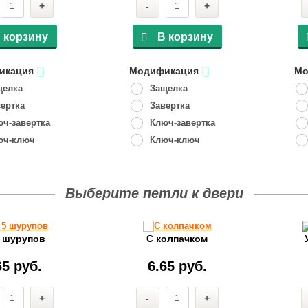
+
-
+
 корзину
В корзину
икация
Модификация
Мо
щелка
Защелка
ертка
Завертка
ч-завертка
Ключ-завертка
юч-ключ
Ключ-ключ
Выберите петли к двери
5 шурупов
С колпачком
65 руб.
6.65 руб.
+
-
+