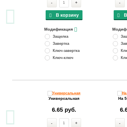
+
-
+
-
рзину
В корзину
В
ция
Модификация
Модиф
а
Защелка
За
а
Завертка
Зав
вертка
Ключ-завертка
Клю
люч
Ключ-ключ
Кл
чком
Универсальная
На 
руб.
6.65 руб.
6.
+
-
+
-