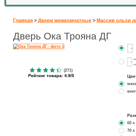
Главная
>
Двери межкомнатные
>
Массив ольхи д
Дверь Ока Трояна ДГ
(271)
Рейтинг
товара:
4.9
/
5
Цве
мах
венг
Раз
60 x
70 x