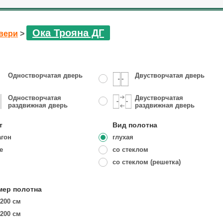
Ока Трояна ДГ
вери
>
Одностворчатая дверь
Двустворчатая дверь
Одностворчатая
Двустворчатая
раздвижная дверь
раздвижная дверь
т
Вид полотна
агон
глухая
е
со стеклом
со стеклом (решетка)
мер полотна
 200 см
 200 см