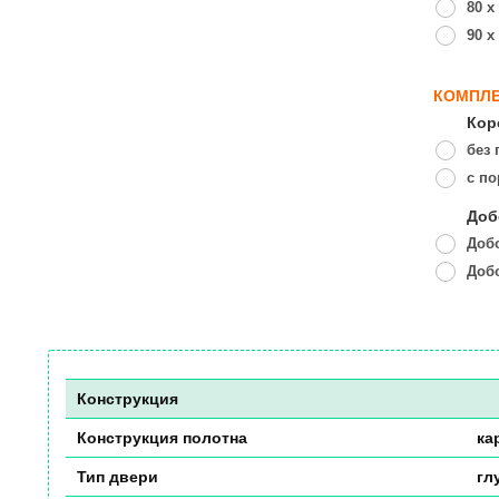
80 x
90 x
КОМПЛЕ
Кор
без 
с п
Доб
Добо
Добо
Конструкция
Конструкция полотна
ка
Тип двери
гл