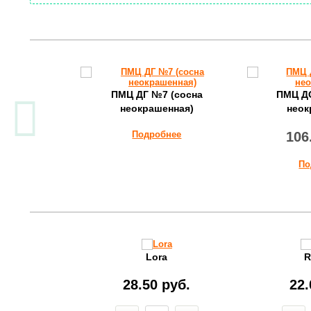
рмо ДО
ПМЦ ДГ №7 (сосна
ПМЦ Д
неокрашенная)
неок
нее
Подробнее
106
По
o
Lora
R
руб.
28.50 руб.
22.