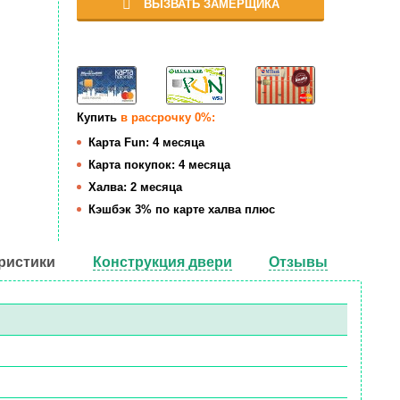
ВЫЗВАТЬ ЗАМЕРЩИКА
Купить
в рассрочку 0%:
Карта Fun:
4 месяца
Карта покупок:
4 месяца
Халва:
2 месяца
Кэшбэк
3% по карте халва плюс
ристики
Конструкция двери
Отзывы