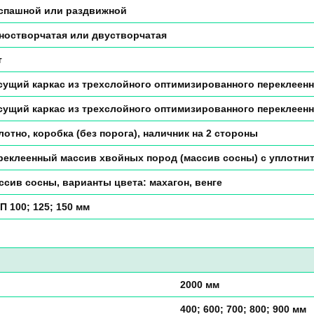
спашной или раздвижной
ностворчатая или двустворчатая
т
сущий каркас из трехслойного оптимизированного переклеен
сущий каркас из трехслойного оптимизированного переклеен
лотно, коробка (без порога), наличник на 2 стороны
реклеенный массив хвойных пород (массив сосны) с уплотн
ссив сосны, варианты цвета: махагон, венге
П 100; 125; 150 мм
2000 мм
400; 600; 700; 800; 900 мм