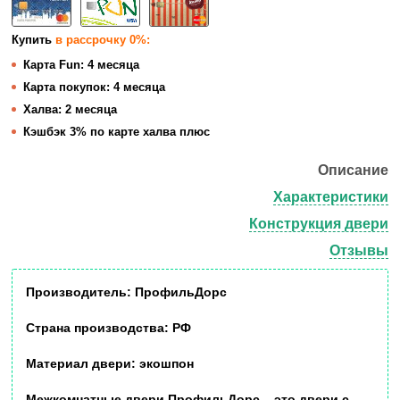
Купить
в рассрочку 0%:
Карта Fun:
4 месяца
Карта покупок:
4 месяца
Халва:
2 месяца
Кэшбэк
3% по карте халва плюс
Описание
Характеристики
Конструкция двери
Отзывы
Производитель:
ПрофильДорс
Страна производства:
РФ
Материал двери:
экошпон
Межкомнатные двери
ПрофильДорс
– это двери с